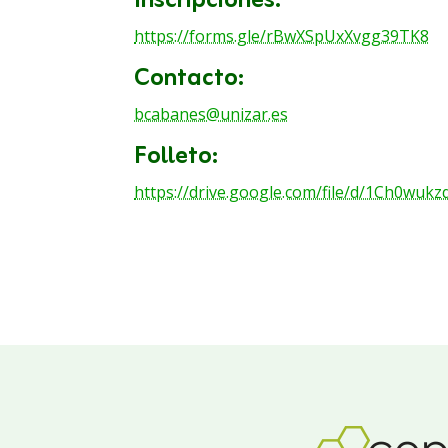
Inscripciones:
https://forms.gle/rBwXSpUxXvgg39TK8
Contacto:
bcabanes@unizar.es
Folleto:
https://drive.google.com/file/d/1Ch0