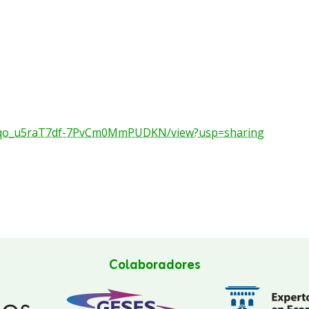
wukzqo_u5raT7df-7PvCm0MmPUDKN/view?usp=sharing
Colaboradores