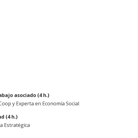
abajo asociado (4 h.)
Coop y Experta en Economía Social
d (4 h.)
a Estratégica