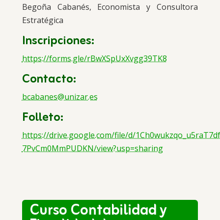
Begoña Cabanés, Economista y Consultora
Estratégica
Inscripciones:
https://forms.gle/rBwXSpUxXvgg39TK8
Contacto:
bcabanes@unizar.es
Folleto:
https://drive.google.com/file/d/1Ch0wukzqo_u5raT7df
7PvCm0MmPUDKN/view?usp=sharing
Curso Contabilidad y