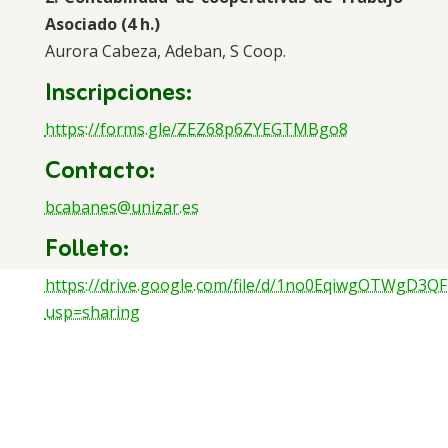
Asociado (4 h.)
Aurora Cabeza, Adeban, S Coop.
Inscripciones:
https://forms.gle/ZEZ68p6ZYEGTMBgo8
Contacto:
bcabanes@unizar.es
Folleto:
https://drive.google.com/file/d/1no0EqiwgOTWgD3
usp=sharing