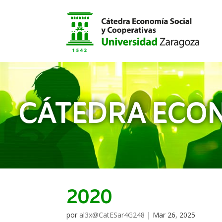
CÁTEDRA ECON
2020
por
al3x@CatESar4G248
|
Mar 26, 2025