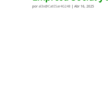
por
al3x@CatESar4G248
|
Abr 16, 2025